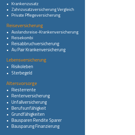
•   
Krankenzusatz
•   
Zahnzusatzversicherung Vergleich
•   
Private Pflegeversicherung
Reiseversicherung
•   
Auslandsreise-Krankenversicherung
•   
Reisekombi
Reisabbruchversicherung
•   
Au Pair Krankenversicherung
•   
Lebensversicherung
Risikoleben
•   
Sterbegeld
•   
Altersvorsorge
Riesterrente
•   
Rentenversicherung
•   
Unfallversicherung
•   
Berufsunfähigkeit
•   
Grundfähigkeiten
•   
Bausparen Rendite Sparer
•   
Bausparung Finanzierung
•   