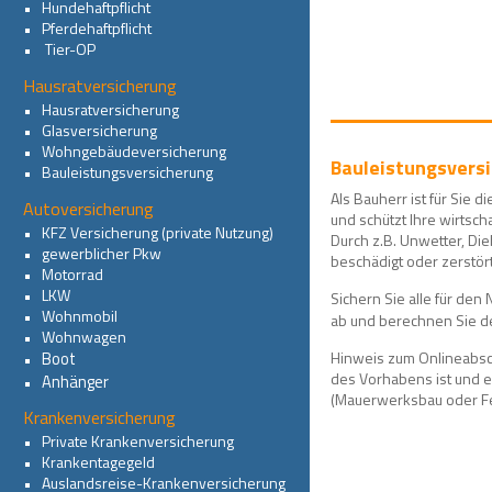
•   
Hundehaftpflicht
•   
Pferdehaftpflicht
•   
Tier-OP
Hausratversicherung
•   
Hausratversicherung
•   
Glasversicherung
•   
Wohngebäudeversicherung
Bauleistungsvers
•   
Bauleistungsversicherung
Als Bauherr ist für Sie 
Autoversicherung
und schützt Ihre wirtsch
•   
KFZ Versicherung (private Nutzung)
Durch z.B. Unwetter, Di
•   
gewerblicher Pkw
beschädigt oder zerstör
•   
Motorrad
•   
LKW
Sichern Sie alle für de
•   
Wohnmobil
ab und berechnen Sie de
•   
Wohnwagen
Hinweis zum Onlineabsch
Boot
•  
des Vorhabens ist und 
Anhänger
•   
(Mauerwerksbau oder Fe
Krankenversicherung
•   
Private Krankenversicherung
•   
Krankentagegeld
•   
Auslandsreise-Krankenversicherung