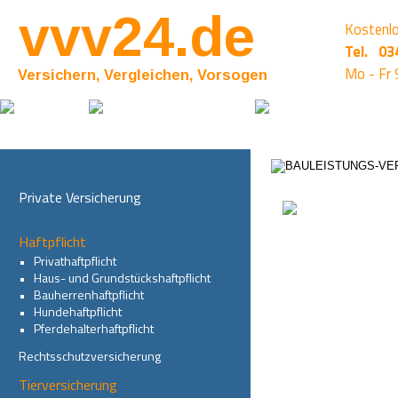
vvv24.de
Kostenlo
Tel.
03
Mo - Fr 
Versichern, Vergleichen, Vorsogen
Private Versicherung
Haftpflicht
•  
 Privathaftpflicht
•   
Haus- und Grundstückshaftpflicht
•   
Bauherrenhaftpflicht
•  
Hundehaftpflicht
•   
Pferdehalterhaftpflicht
Rechtsschutzversicherung
Tierversicherung