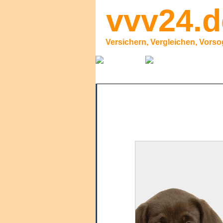
vvv24.d
Versichern, Vergleichen, Vors
Private Versicherung
Haftpflicht
•  
 Privathaftpflicht
•   
Haus- und Grundstückshaftpflicht
•   
Bauherrenhaftpflicht
•  
Hundehaftpflicht
•   
Pferdehalterhaftpflicht
Rechtsschutzversicherung
Tierversicherung