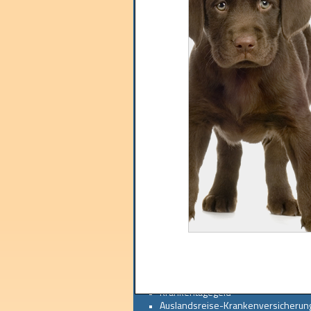
•   
Hundehaftpflicht
•   
Pferdehaftpflicht
•   
Tier-OP
Hausratversicherung
•   
Hausratversicherung
•   
Glasversicherung
•   
Wohngebäudeversicherung
•   
Bauleistungsversicherung
Autoversicherung
•   
KFZ Versicherung (private Nutzung)
•   
gewerblicher Pkw
•   
Motorrad
•   
LKW
•   
Wohnmobil
•   
Wohnwagen
Boot
•  
Anhänger
•   
Krankenversicherung
•   
Private Krankenversicherung
•   
Krankentagegeld
•   
Auslandsreise-Krankenversicherun