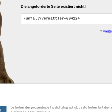
Unfallversicherung
Ein Unfall kann unvorhergesehen und plötzlich eintreten. Die Folg
Die Unfallversicherung hilft mit der Zahlung einer einmaligen Sum
unmittelbar bewältigen zu können. Insbesondere wird dabei an Ei
Umbaumaßnahmen (z.B. behindertengerechter Ausbau des Haushalts)
diese nicht vom Krankenversicherer übernommen werden.
Obwohl es in der Unfallversicherung auch die Variante der Unfallrent
Unfallversicherung auf keinen Fall als Ersatz für eine Berufsunfähig
Erwerbsunfähigkeitsversicherung, es sei denn letztere könnten au
vereinbart werden.
Die wichtigste Leistung der Unfallversicherung ist die Zahlung eine
Unfallinvalidität. Der prozentuale Invaliditätsgrad wird dabei in Abh
Beeinträchtigung nach einer vertraglich vereinbarten Gliedertaxe fes
Je höher der prozentuale Invaliditätsgrad ist, desto höher fällt die f
g
Versicherungssumme aus.