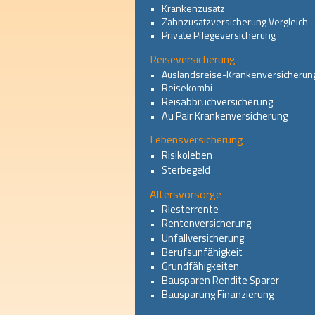
•   
Krankenzusatz
•   
Zahnzusatzversicherung Vergleich
•   
Private Pflegeversicherung
Reiseversicherung
•   
Auslandsreise-Krankenversicherun
•   
Reisekombi
Reisabbruchversicherung
•   
Au Pair Krankenversicherung
•   
Lebensversicherung
Risikoleben
•   
Sterbegeld
•   
Altersvorsorge
Riesterrente
•   
Rentenversicherung
•   
Unfallversicherung
•   
Berufsunfähigkeit
•   
Grundfähigkeiten
•   
Bausparen Rendite Sparer
•   
Bausparung Finanzierung
•   