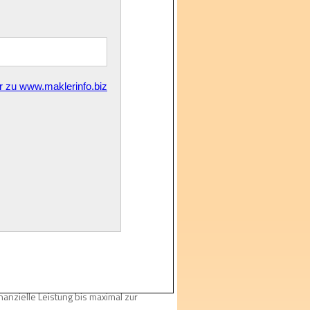
en sind oft schwerwiegend.
me, um die schlimmsten Folgen 
nkommensausfälle gedacht, 
 oder teure Rehabilitation, soweit 
e gibt, eignet sich die 
keits- oder 
fgrund gesundheitlicher Probleme nicht 
s Geldbetrages im Falle einer 
ängigkeit von der körperlichen 
tgestellt.
inanzielle Leistung bis maximal zur 