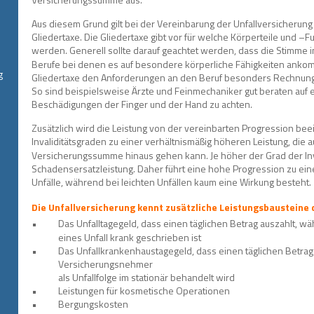
Aus diesem Grund gilt bei der Vereinbarung der Unfallversicherun
Gliedertaxe. Die Gliedertaxe gibt vor für welche Körperteile und 
werden. Generell sollte darauf geachtet werden, dass die Stimme in
Berufe bei denen es auf besondere körperliche Fähigkeiten ankommt
g
Gliedertaxe den Anforderungen an den Beruf besonders Rechnung 
So sind beispielsweise Ärzte und Feinmechaniker gut beraten auf 
Beschädigungen der Finger und der Hand zu achten.
Zusätzlich wird die Leistung von der vereinbarten Progression beei
Invaliditätsgraden zu einer verhältnismäßig höheren Leistung, die a
Versicherungssumme hinaus gehen kann. Je höher der Grad der Inval
Schadensersatzleistung. Daher führt eine hohe Progression zu ein
Unfälle, während bei leichten Unfällen kaum eine Wirkung besteht.
Die Unfallversicherung kennt zusätzliche Leistungsbausteine
•
Das Unfalltagegeld, dass einen täglichen Betrag auszahlt, 
eines Unfall krank geschrieben ist
•
Das Unfallkrankenhaustagegeld, dass einen täglichen Betrag
Versicherungsnehmer 
als Unfallfolge im stationär behandelt wird
•
Leistungen für kosmetische Operationen
•
Bergungskosten