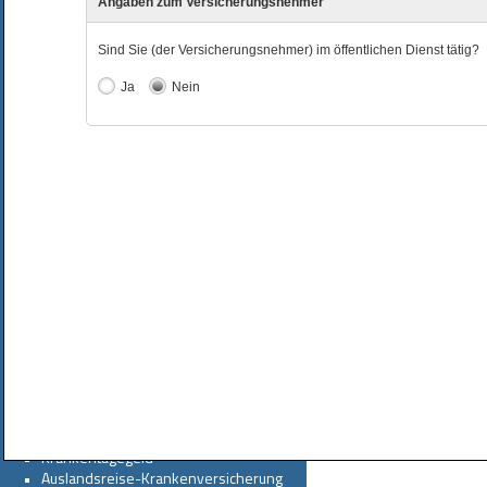
•   
Hundehaftpflicht
•   
Pferdehaftpflicht
•   
Tier-OP
Hausratversicherung
•   
Hausratversicherung
•   
Glasversicherung
•   
Wohngebäudeversicherung
KFZ-VERSICHERUNG
•   
Bauleistungsversicherung
Autoversicherung
•   
KFZ Versicherung (private Nutzung)
•   
gewerblicher Pkw
•   
Motorrad
•   
LKW
> bis zu 50% sparen
•   
Wohnmobil
> Top Versicherer
•   
Wohnwagen
Boot
•  
Anhänger
•   
Krankenversicherung
WOHNGEBÄUDEVERSIC
•   
Private Krankenversicherung
•   
Krankentagegeld
•   
Auslandsreise-Krankenversicherung