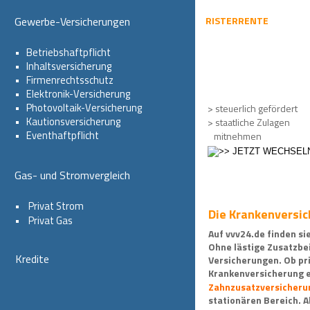
Gewerbe-Versicherungen
RISTERRENTE
•   
Betriebshaftpflicht
•   
Inhaltsversicherung
•   
Firmenrechtsschutz
•   
Elektronik-Versicherung
•   
Photovoltaik-Versicherung
> steuerlich gefördert
•   
Kautionsversicherung
> staatliche Zulagen
•   
Eventhaftpflicht
   mitnehmen
Gas- und Stromvergleich
•    
Privat Strom
Die Krankenversi
•    
Privat Gas
Auf vvv24.de finden si
Ohne lästige Zusatzbei
Kredite
Versicherungen. Ob pr
Krankenversicherung e
Zahnzusatzversicheru
stationären Bereich. A