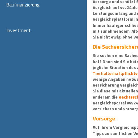
Vorsorge und schützt S
Baufinanzierung
Vergleich auf vvv24.de
Leistungsumfang und d
Vergleichsplattform im
Immer häufiger schlie
Investment
mit zunehmendem  Alter
Sie nicht ewig, ohne V
Die Sachversiche
Sie suchen eine Sachve
hat? Dann sind Sie bei
jegliche Situation des 
Tierhalterhaftpflich
wenige Angaben notwen
Versicherung vergleic
Sie diese mit aktuell
anderem die 
Rechtssch
Vergleichsportal vvv24
versichern und vorsor
Vorsorge
Auf Ihrem Vergleichspo
Tipps zu sämtlichen Ve