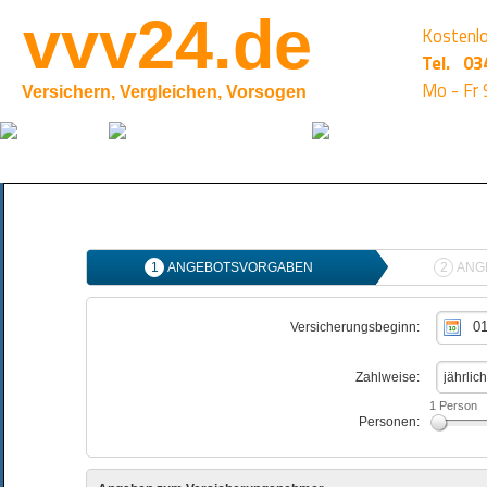
vvv24.de
Kostenlo
Tel.
03
Mo - Fr 
Versichern, Vergleichen, Vorsogen
Private Versicherung
Haftpflicht
•  
 Privathaftpflicht
•   
Haus- und Grundstückshaftpflicht
•   
Bauherrenhaftpflicht
•  
Hundehaftpflicht
•   
Pferdehalterhaftpflicht
Rechtsschutzversicherung
Tierversicherung