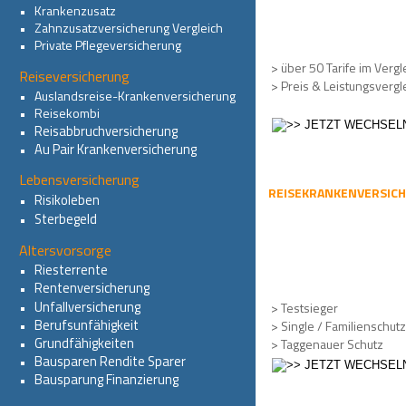
•   
Krankenzusatz
•   
Zahnzusatzversicherung Vergleich
•   
Private Pflegeversicherung
> über 50 Tarife im Vergl
Reiseversicherung
> Preis & Leistungsvergl
•   
Auslandsreise-Krankenversicherung
•   
Reisekombi
Reisabbruchversicherung
•   
Au Pair Krankenversicherung
•   
Lebensversicherung
REISEKRANKENVERSIC
Risikoleben
•   
Sterbegeld
•   
Altersvorsorge
Riesterrente
•   
Rentenversicherung
•   
Unfallversicherung
•   
> Testsieger
Berufsunfähigkeit
•   
> Single / Familienschutz
Grundfähigkeiten
•   
> Taggenauer Schutz
Bausparen Rendite Sparer
•   
Bausparung Finanzierung
•   