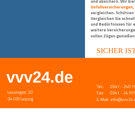
und absichern. Wir bie
Unfallversicherungen,
vergleichen. Schützen 
Vergleichen Sie schnel
und Bedürfnissen für e
weitere Versicherungen
vollen Zügen genießen
SICHER IS
vvv24.de
Tel.:       0341 - 240 
Lessingstr. 20
Fax:       0341 - 24 0
04109 Leipzig
E-Mail:  
info@vvv24.